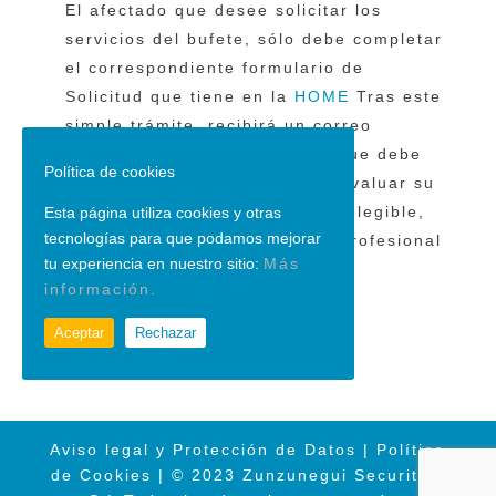
El afectado que desee solicitar los
servicios del bufete, sólo debe completar
el correspondiente formulario de
Solicitud que tiene en la
HOME
Tras este
simple trámite, recibirá un correo
identificando los documentos que debe
Política de cookies
remitir al bufete con el fin de evaluar su
caso. Si resulta ser un cliente elegible,
Esta página utiliza cookies y otras
tecnologías para que podamos mejorar
recibirá una Hoja de Encargo Profesional
tu experiencia en nuestro sitio:
Más
con el detalle de los servicios y
información.
honorarios del bufete.
Aceptar
Rechazar
Aviso legal y Protección de Datos
|
Política
de Cookies
| © 2023 Zunzunegui Securities